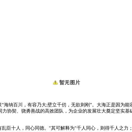
联"海纳百川，有容乃大;壁立千仞，无欲则刚”。大海正是因为
同力协契、骁勇善战的高效团队，为企业的发展壮大奠定坚实基
予有乱臣十人，同心同德。"其可解释为"千人同心，则得千人之